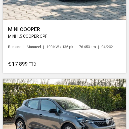
MINI COOPER
MINI 1.5 COOPER OPF
Benzine
Manueel
100 KW / 136 pk
76 650 km
04/2021
€
17 899
TTC