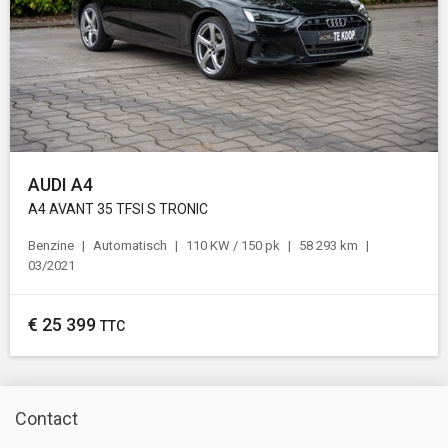
AUDI A4
A4 AVANT 35 TFSI S TRONIC
Benzine
Automatisch
110 KW / 150 pk
58 293 km
03/2021
€
25 399
TTC
Contact